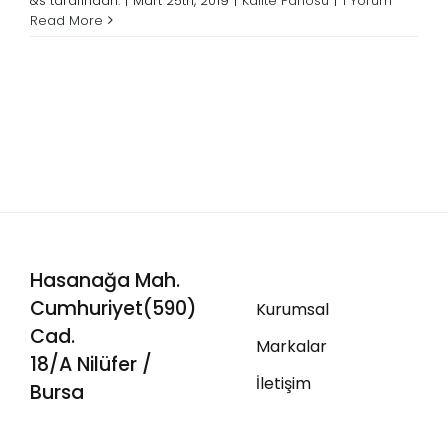
&s tarafından.
|
Mart 25th, 2019
|
Kalite Panosu
|
1 Yorum
Read More
Hasanağa Mah.
Cumhuriyet(590)
Kurumsal
Cad.
Markalar
18/A Nilüfer /
İletişim
Bursa